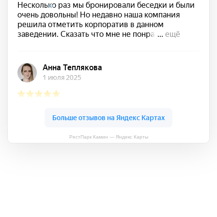
*
РестПарк Камин — Яндекс Карты