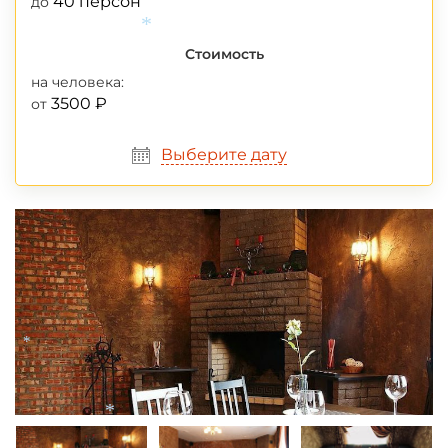
40 персон
до
Стоимость
*
на человека:
3500 ₽
от
Выберите дату
*
*