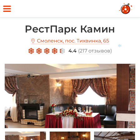
*
РестПарк Камин
Смоленск, пос. Тихвинка, 65
4.4
(
217 отзывов
)
*